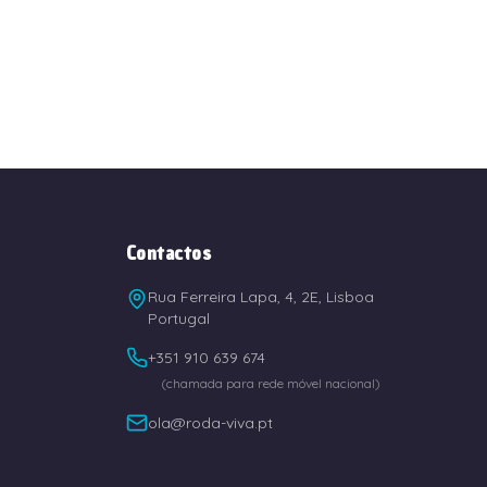
Contactos
Rua Ferreira Lapa, 4, 2E, Lisboa
Portugal
+351 910 639 674
(chamada para rede móvel nacional)
ola@roda-viva.pt