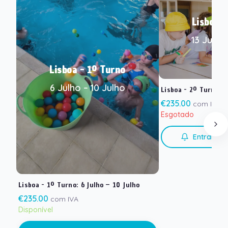
Lisboa -
13 Julho 
Lisboa - 1º Turno
6 Julho – 10 Julho
Lisboa - 2º Turno
:
1
€
235.00
com IVA
Esgotado
Entrar na 
Lisboa - 1º Turno
:
6 Julho – 10 Julho
€
235.00
com IVA
Disponível