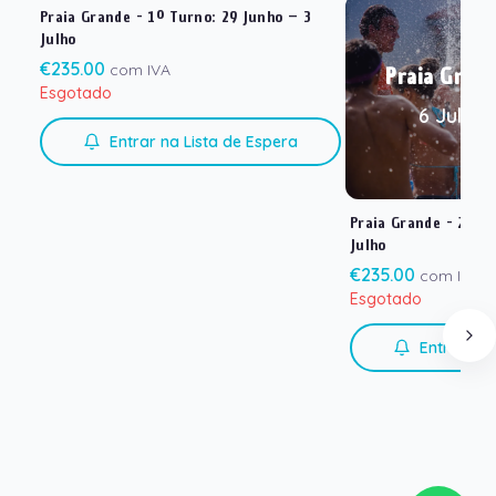
Praia Grande - 1º Turno
:
29 Junho – 3
29 Junho – 3 Julho
Julho
€
235.00
com IVA
Praia Grand
Esgotado
6 Julho 
Entrar na Lista de Espera
Praia Grande - 2º T
Julho
€
235.00
com IVA
Esgotado
Entrar na 