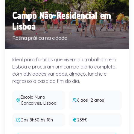
Campo Não-Residencial em
Lisboa
Rotina prática na cidade
Ideal para famílias que vivem ou trabalham em
Lisboa e procuram um campo diário completo,
com atividades variadas, almoço, lanche e
regresso a casa ao fim do dia.
Escola Nuno
6 aos 12 anos
Gonçalves, Lisboa
Das 8h30 às 18h
235€