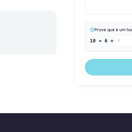
Prove que é um h
10
+
6
=