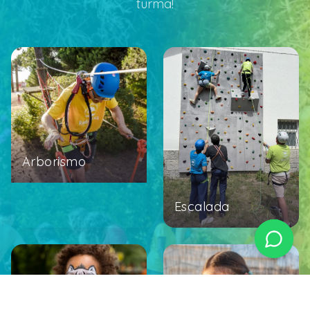
turma!
Arborismo
Escalada