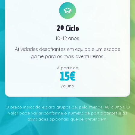
2º Ciclo
10–12 anos
Atividades desafiantes em equipa e um escape
game para os mais aventureiros.
A partir de
15
€
/aluno
O preço indicado é para grupos de, pelo menos, 40 alunos. O
valor pode variar conforme o número de participantes e as
atividades opcionais que se pretendem.