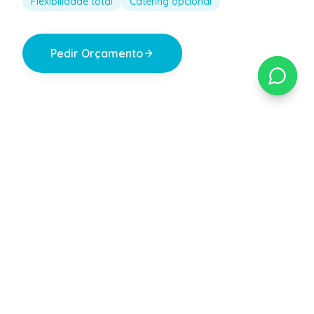
Flexibilidade total
Catering opcional
Pedir Orçamento
Como
funciona?
Organizar uma festa de aniversário com a Roda
Viva é simples e sem stress.
Contacte-nos com a data e o número de
1