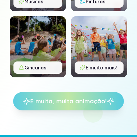
Músicas
Pinturas
Gincanas
E muito mais!
E muita, muita animação!