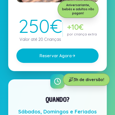
Aniversariante,
bebés e adultos não
pagam!
250€
+10€
por criança extra
Valor até 20 Crianças
Reservar Agora
3h de diversão!
QUANDO?
Sábados, Domingos e Feriados