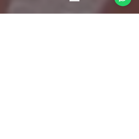
Os Nossos Serviços
Experiências para
todas as
idades
Desde campos de férias em Sintra a eventos
empresariais em Lisboa, criamos momentos
inesquecíveis que ficam para sempre na
memória.